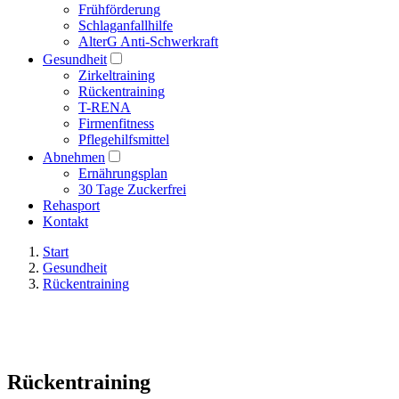
Frühförderung
Schlaganfallhilfe
AlterG Anti-Schwerkraft
Gesundheit
Zirkeltraining
Rückentraining
T-RENA
Firmenfitness
Pflegehilfsmittel
Abnehmen
Ernährungsplan
30 Tage Zuckerfrei
Rehasport
Kontakt
Start
Gesundheit
Rückentraining
Rückentraining