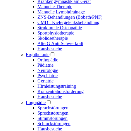
Krankengymnastik am Gerät
Manuelle Therapie
Manuelle Lymphdrainage
ZNS-Behandlungen (Bobath/PNF)
CMD - Kiefergelenksbehandlung
Strukturelle Osteopathie
Sportphysiotherapie
Skoliosetherapie
AlterG Anti-Schwerkraft
Hausbesuche
Ergotherapie
Orthopädie
Pädiatrie
Neurologie
Psychiatrie
Geriatrie
Hirnleistungstraining
Konzentrationsförderung
Hausbesuche
Logopädie
Sprachstörungen
Sprechstörungen
Stimmstörungen
Schluckstörungen
Hausbesuche