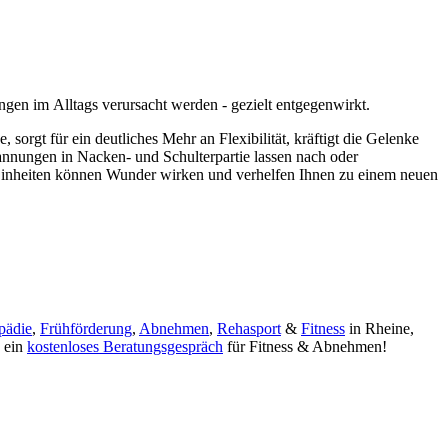
ngen im Alltags verursacht werden - gezielt entgegenwirkt.
sorgt für ein deutliches Mehr an Flexibilität, kräftigt die Gelenke
annungen in Nacken- und Schulterpartie lassen nach oder
ze Einheiten können Wunder wirken und verhelfen Ihnen zu einem neuen
pädie
,
Frühförderung
,
Abnehmen
,
Rehasport
&
Fitness
in Rheine,
e ein
kostenloses Beratungsgespräch
für Fitness & Abnehmen!